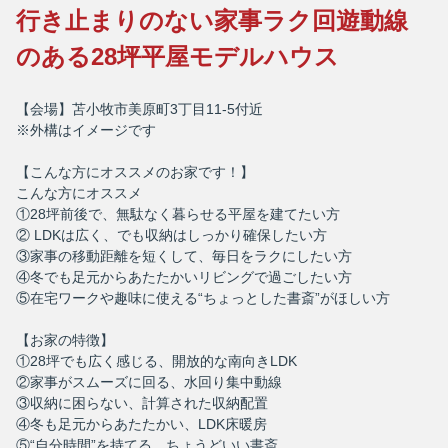
行き止まりのない家事ラク回遊動線
のある28坪平屋モデルハウス
【会場】苫小牧市美原町3丁目11-5付近
※外構はイメージです
【こんな方にオススメのお家です！】
こんな方にオススメ
①28坪前後で、無駄なく暮らせる平屋を建てたい方
② LDKは広く、でも収納はしっかり確保したい方
③家事の移動距離を短くして、毎日をラクにしたい方
④冬でも足元からあたたかいリビングで過ごしたい方
⑤在宅ワークや趣味に使える“ちょっとした書斎”がほしい方
【お家の特徴】
①28坪でも広く感じる、開放的な南向きLDK
②家事がスムーズに回る、水回り集中動線
③収納に困らない、計算された収納配置
④冬も足元からあたたかい、LDK床暖房
⑤“自分時間”を持てる、ちょうどいい書斎