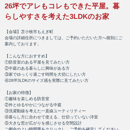
26坪でアレもコレもできた平屋。暮
らしやすさを考えた3LDKのお家
【会場】苫小牧市もえぎ町
会場の詳細住所につきましては、ご予約いただいた方へ個別にご
案内しております。
【こんな方におすすめ】
①防音室のある平屋を見てみたい方
②中庭のある暮らしに興味がある方
③家でゆっくり過ごす時間を大切にしたい方
④28坪3LDKのサイズ感を実際に見てみたい方
【お家の特徴】
①趣味を楽しめる防音室
②外とゆるやかにつながる中庭
③洗濯動線を考えた一直線ユーティリティー
④暮らし方に合わせて使える、仕切っていない洋室
⑤大きな窓が広がりを感じさせる空間設計
ご都合のよい時間帯をクリックし、ご予約を確定してください。