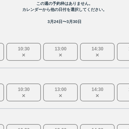
この
週
の予約枠はありません。
カレンダーから他の日付を選択してください。
3月24日〜3月30日
10
:
30
13
:
00
14
:
30
10
:
30
13
:
00
14
:
30