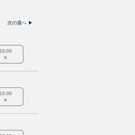
次の週へ
16
:
00
16
:
00