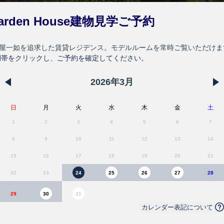
 Garden House建物見学ご予約
庭屋一如を追求した賃貸レジデンス。モデルルームを常時ご覧いただけま
間帯をクリックし、ご予約を確定してください。
2026
年
3
月
日
月
火
水
木
金
土
1
2
3
4
5
6
7
8
9
10
11
12
13
14
15
16
17
18
19
20
21
22
23
24
25
26
27
28
29
30
31
カレンダー表記について