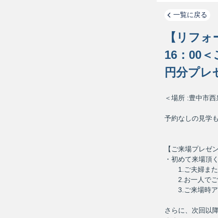
一覧に戻る
【リフォー
16：00
円分プレ
＜場所 :豊中市西泉
予約なしの見学もO
【ご来場プレゼ
・初めて来場頂く
1.ご夫婦また
2.お一人でご
3.ご来場時ア
さらに、次回以降