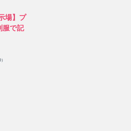
示場】プ
制服で記
0）