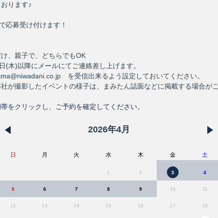
おります♪
まで応募受け付けます！
け、親子で、どちらでもOK
6日(木)以降にメールにてご連絡差し上げます。
ama@niwadani.co.jp を受信出来るよう設定しておいてください。
弊社が撮影したイベントの様子は、まみたん誌面などに掲載する場合が
。
間帯をクリックし、ご予約を確定してください。
2026
年
4
月
日
月
火
水
木
金
土
1
2
3
4
5
6
7
8
9
10
11
12
13
14
15
16
17
18