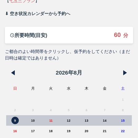
【
七五三プラン
】
⬇︎ 空き状況カレンダーから予約へ
60
所要時間(目安)
分
ご都合のよい時間帯をクリックし、仮予約をしてください（まだ
日時は確定ではありません）
2026
年
8
月
日
月
火
水
木
金
土
1
2
3
4
5
6
7
8
9
10
11
12
13
14
15
16
17
18
19
20
21
22