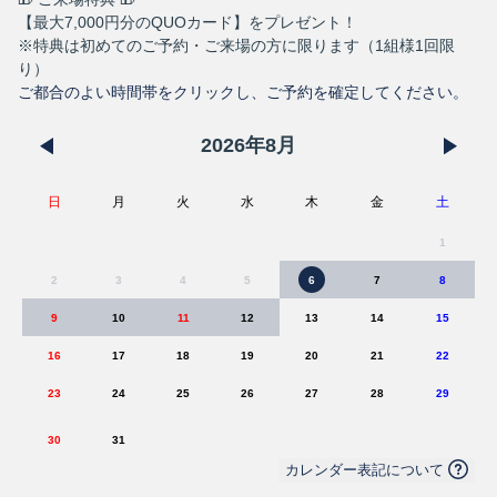
【最大7,000円分のQUOカード】をプレゼント！
※特典は初めてのご予約・ご来場の方に限ります（1組様1回限
り）
ご都合のよい時間帯をクリックし、ご予約を確定してください。
2026
年
8
月
日
月
火
水
木
金
土
1
2
3
4
5
6
7
8
9
10
11
12
13
14
15
16
17
18
19
20
21
22
23
24
25
26
27
28
29
30
31
カレンダー表記について