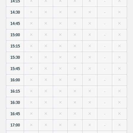
×
×
×
×
×
-
×
14:15
×
×
×
×
×
-
×
14:30
×
×
×
×
×
-
×
14:45
×
×
×
×
×
-
×
15:00
×
×
×
×
×
-
×
15:15
×
×
×
×
×
-
×
15:30
×
×
×
×
×
-
×
15:45
×
×
×
×
×
-
×
16:00
×
×
×
×
×
-
×
16:15
×
×
×
×
×
-
×
16:30
×
×
×
×
×
-
×
16:45
×
×
×
×
×
-
×
17:00