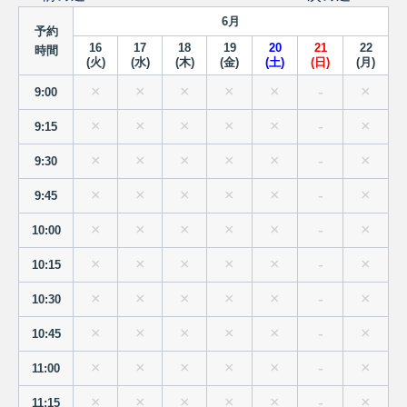
6
月
予約
16
17
18
19
20
21
22
時間
(
火
)
(
水
)
(
木
)
(
金
)
(
土
)
(
日
)
(
月
)
×
×
×
×
×
-
×
9:00
×
×
×
×
×
-
×
9:15
×
×
×
×
×
-
×
9:30
×
×
×
×
×
-
×
9:45
×
×
×
×
×
-
×
10:00
×
×
×
×
×
-
×
10:15
×
×
×
×
×
-
×
10:30
×
×
×
×
×
-
×
10:45
×
×
×
×
×
-
×
11:00
×
×
×
×
×
-
×
11:15