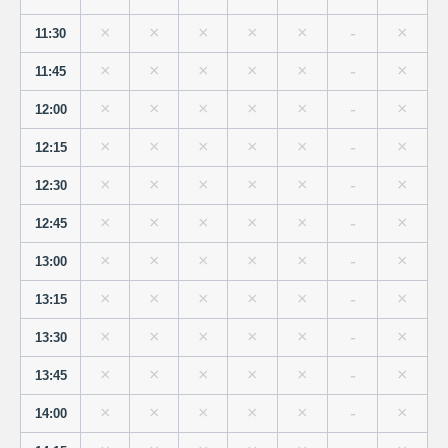
×
×
×
×
×
-
×
11:30
×
×
×
×
×
-
×
11:45
×
×
×
×
×
-
×
12:00
×
×
×
×
×
-
×
12:15
×
×
×
×
×
-
×
12:30
×
×
×
×
×
-
×
12:45
×
×
×
×
×
-
×
13:00
×
×
×
×
×
-
×
13:15
×
×
×
×
×
-
×
13:30
×
×
×
×
×
-
×
13:45
×
×
×
×
×
-
×
14:00