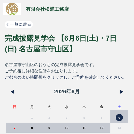
有限会社松浦工務店
一覧に戻る
完成披露見学会 【6月6日(土)・7日
(日) 名古屋市守山区】
名古屋市守山区のおうちの完成披露見学会です。
ご予約後に詳細な住所をお送りします。
ご都合のよい時間帯をクリックし、ご予約を確定してください。
2026
年
6
月
日
月
火
水
木
金
土
1
2
3
4
5
6
7
8
9
10
11
12
13