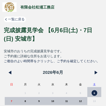
有限会社松浦工務店
一覧に戻る
完成披露見学会 【6月6日(土)・7日
(日) 安城市】
安城市のおうちの完成披露見学会です。
ご予約後に詳細な住所をお送りします。
ご都合のよい時間帯をクリックし、ご予約を確定してください。
2026
年
6
月
日
月
火
水
木
金
土
1
2
3
4
5
6
7
8
9
10
11
12
13