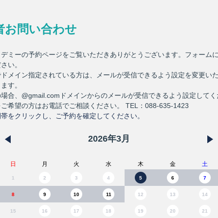
者お問い合わせ
カデミーの予約ページをご覧いただきありがとうございます。フォーム
ださい。
でドメイン指定されている方は、メールが受信できるよう設定を変更い
します。
場合、@gmail.comドメインからのメールが受信できるよう設定して
希望の方はお電話でご相談ください。 TEL：088-635-1423
間帯をクリックし、ご予約を確定してください。
2026
年
3
月
日
月
火
水
木
金
土
1
2
3
4
5
6
7
8
9
10
11
12
13
14
15
16
17
18
19
20
21