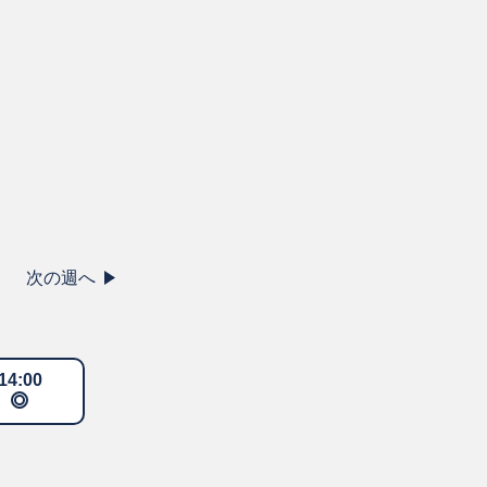
次の週へ
14
:
00