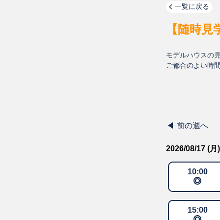
一覧に戻る
【随時見
モデルハウスの
ご都合のよい時
前の週へ
2026/08/17 (月)
10
:
00
15
:
00