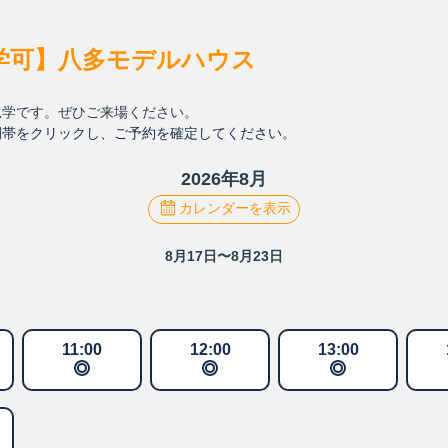
学可】八多モデルハウス
見学です。ぜひご来場ください。
間帯をクリックし、ご予約を確定してください。
2026
年
8
月
カレンダーを表示
8月17日〜8月23日
11
:
00
12
:
00
13
:
00