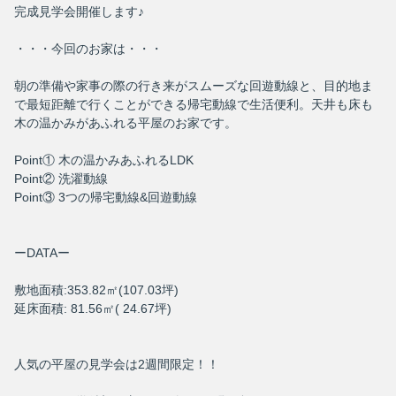
完成見学会開催します♪
・・・今回のお家は・・・
朝の準備や家事の際の行き来がスムーズな回遊動線と、目的地ま
で最短距離で行くことができる帰宅動線で生活便利。天井も床も
木の温かみがあふれる平屋のお家です。
Point① 木の温かみあふれるLDK
Point② 洗濯動線
Point③ 3つの帰宅動線&回遊動線
ーDATAー
敷地面積:353.82㎡(107.03坪)
延床面積: 81.56㎡( 24.67坪)
人気の平屋の見学会は2週間限定！！