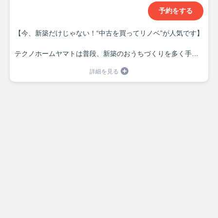
予約をする
【今、新築だけじゃない！“中古を買ってリノベ”が人気です】
テクノホームヤマトは普段、新築のおうちづくりを多く手が
けていますが
実はいま “中古＋リノベーション” のご相談がとても増えてい
ます！
理由はシンプルで…
✅新築より価格を抑えられる
✅立地の選択肢が広がる
✅自分好みにフルオーダーできる
といった “ちょうどいい” 住まい方だから。
キッチン、トイレなど水まわりをちょっと…から大規模リノ
ベまで！
お気軽にご相談ください😊