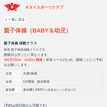
キタイスポーツクラブ
一覧に戻る
親子体操（BABY＆幼児）
親子体操 体験クラス
単発 親子体操体験クラスです。
開催日は月ごとに異なります。
※6月3日㈬ 23日㈫ 開催！
単発コースのため、開催ごとにご予約
をお願いします。
定員
先着5家庭
会場
6月開催：阪奈教室
参加費
参加費1,000円
※1家庭あたりの料金です
(予約は
40
日前から可能です)