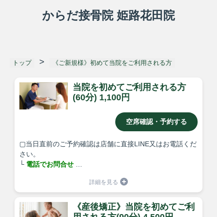
からだ接骨院 姫路花田院
トップ
《ご新規様》初めて当院をご利用される方
当院を初めてご利用される方
(60分) 1,100円
空席確認・予約する
▢当日直前のご予約確認は店舗に直接LINE又はお電話くだ
さい。
└
電話でお問合せ
▢公式LINEから事前相談/ご予約のキャンセルや変更/も承
っております。
└
公式LINEから相談
※通常初回60分～90分程度のお時間をいただいておりま
《産後矯正》当院を初めてご利
す。