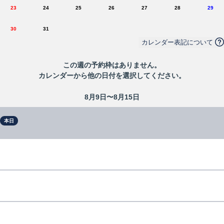
23
24
25
26
27
28
29
30
31
カレンダー表記について
この
週
の予約枠はありません。
カレンダーから他の日付を選択してください。
8月9日〜8月15日
本日