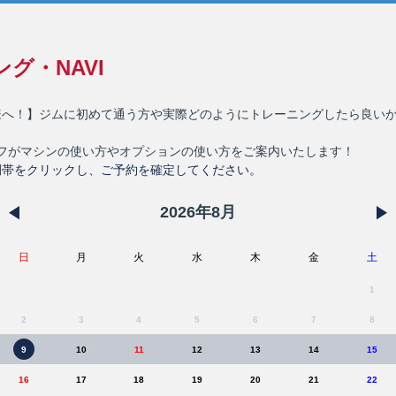
グ・NAVI
様へ！】ジムに初めて通う方や実際どのようにトレーニングしたら良い
タッフがマシンの使い方やオプションの使い方をご案内いたします！
間帯をクリックし、ご予約を確定してください。
2026
年
8
月
日
月
火
水
木
金
土
1
2
3
4
5
6
7
8
9
10
11
12
13
14
15
16
17
18
19
20
21
22