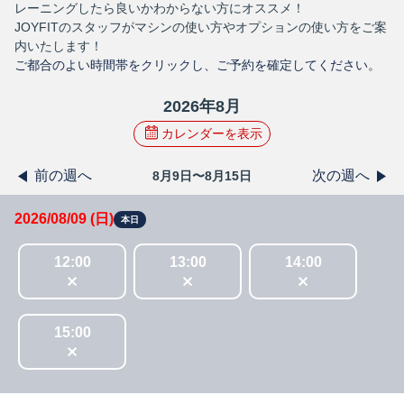
レーニングしたら良いかわからない方にオススメ！
JOYFITのスタッフがマシンの使い方やオプションの使い方をご案
内いたします！
ご都合のよい時間帯をクリックし、ご予約を確定してください。
2026
年
8
月
カレンダーを表示
前の週へ
次の週へ
8月9日〜8月15日
2026/08/09 (日)
本日
12
:
00
13
:
00
14
:
00
15
:
00