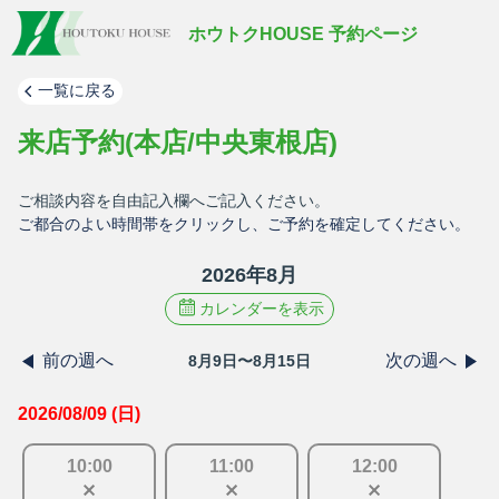
ホウトクHOUSE 予約ページ
一覧に戻る
来店予約(本店/中央東根店)
ご相談内容を自由記入欄へご記入ください。
ご都合のよい時間帯をクリックし、ご予約を確定してください。
2026
年
8
月
カレンダーを表示
前の週へ
次の週へ
8月9日〜8月15日
2026/08/09 (日)
10
:
00
11
:
00
12
:
00