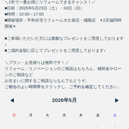
＼1年で一番お得にリフォームできるチャンス！／
■日程：2025年5月23日（土）・24日（日）
■時間：10:00～17:00
■開催場所：平和住宅リフォーム大久保店・城陽店 ✶2店舗同時
開催✶
■ご来場いただいた方には素敵なプレゼントをご用意しております
♪
■ご成約金額に応じてプレゼントをご用意しております♪
＼プラン・お見積りは無料です！／
リフォーム・リノベーションのご相談はもちろん、補助金やロー
ンのご相談など
お住まいに関するご相談ならなんでもどうぞ。
ご都合のよい時間帯をクリックし、ご予約を確定してください。
2026
年
5
月
日
月
火
水
木
金
土
1
2