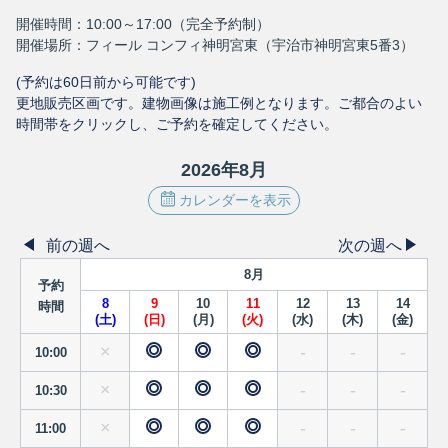
開催時間：10:00～17:00（完全予約制）
開催場所：フィール コンフィ神明宮東（宇治市神明宮東5番3）
(予約は
60
日前から可能です)
更地販売区画です。建物画像は施工例となります。ご都合のよい
時間帯をクリックし、ご予約を確定してください。
2026
年
8
月
カレンダーを表示
前の週へ
次の週へ
8
月
予約
8
9
10
11
12
13
14
時間
(
土
)
(
日
)
(
月
)
(
火
)
(
水
)
(
木
)
(
金
)
×
-
-
-
10:00
×
-
-
-
10:30
×
-
-
-
11:00