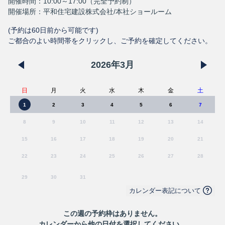
開催時間：10:00～17:00（完全予約制）
開催場所：平和住宅建設株式会社/本社ショールーム
(予約は
60
日前から可能です)
ご都合のよい時間帯をクリックし、ご予約を確定してください。
2026
年
3
月
日
月
火
水
木
金
土
1
2
3
4
5
6
7
8
9
10
11
12
13
14
15
16
17
18
19
20
21
22
23
24
25
26
27
28
29
30
31
カレンダー表記について
この
週
の予約枠はありません。
カレンダーから他の日付を選択してください。